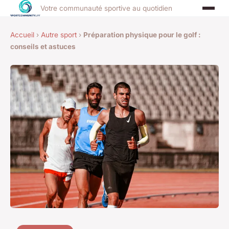
Votre communauté sportive au quotidien
Accueil
›
Autre sport
›
Préparation physique pour le golf :
conseils et astuces