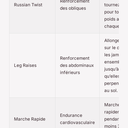
Renforcement
Russian Twist
tournez le 
des obliques
pour touche
poids au so
chaque côt
Allongez-v
sur le dos, 
les jambes
Renforcement
ensemble
Leg Raises
des abdominaux
jusqu’à ce
inférieurs
qu’elles soi
perpendicu
au sol.
Marchez
rapidement
Endurance
Marche Rapide
pendant au
cardiovasculaire
moins 30