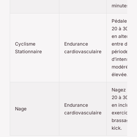
minutes.
Pédalez pe
20 à 30 min
en alternan
Cyclisme
Endurance
entre des
Stationnaire
cardiovasculaire
périodes
d’intensité
modérée et
élevée.
Nagez pen
20 à 30 min
Endurance
en incluant
Nage
cardiovasculaire
exercices 
brassage e
kick.