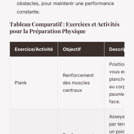
obstacles, pour maintenir une performance
constante.
Tableau Comparatif : Exercices et Activités
pour la Préparation Physique
Exercice/Activité
Objectif
Descriptio
Positionne
vous en
Renforcement
planche, c
Plank
des muscles
au corps et
centraux
paumes fac
face.
Asseyez-v
par terre, 
un poids et